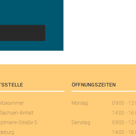
TSSTELLE
ÖFFNUNGSZEITEN
altskammer
Montag
09:00 - 12
 Sachsen-Anhalt
14:00 - 16
uptmann-Straße 5
Dienstag
09:00 - 12
deburg
14:00 - 16