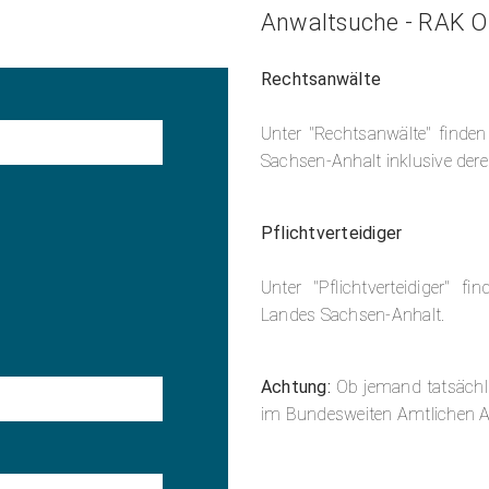
Anwaltsuche - RAK On
Rechtsanwälte
Unter "Rechtsanwälte" finden
Sachsen-Anhalt inklusive derer
Pflichtverteidiger
Unter "Pflichtverteidiger" fi
Landes Sachsen-Anhalt.
Achtung:
Ob jemand tatsächlic
im Bundesweiten Amtlichen A