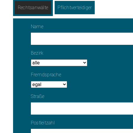
Rechts­anwälte
Pflicht­verteidiger
Name
Bezirk
Fremdsprache
Straße
Postleitzahl