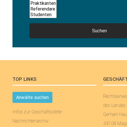
Suchen
TOP LINKS
GESCHÄF
Rechtsanw
Anwälte suchen
des Landes
Infos zur Geschäftsstelle
Gerhart-Ha
Nachrichtenarchiv
39108 Mag