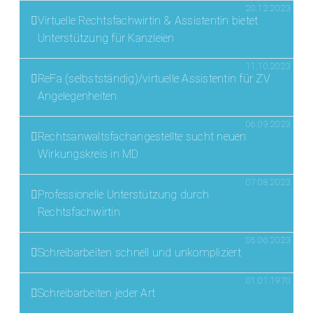
20.12.2023
Virtuelle Rechtsfachwirtin & Assistentin bietet
Unterstützung für Kanzleien
11.10.2023
ReFa (selbstständig)/virtuelle Assistentin für ZV
Angelegenheiten
06.09.2023
Rechtsanwaltsfachangestellte sucht neuen
Wirkungskreis in MD
07.08.2023
Professionelle Unterstützung durch
Rechtsfachwirtin
05.06.2023
Schreibarbeiten schnell und unkompliziert
01.01.1970
Schreibarbeiten jeder Art