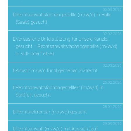
06.05.2026
Rechtsanwaltsfachangestellte (m/w/d) in Halle
(Saale) gesucht
02.03.2026
Verlässliche Unterstützung für unsere Kanzlei
gesucht – Rechtsanwaltsfachangestellte (m/w/d)
in Voll- oder Teilzeit
02.03.2026
Anwalt m/w/d für allgemeines Zivilrecht
25.02.2026
Rechtsanwaltsfachangestellte/r (m/w/d) in
Staßfurt gesucht
28.01.2026
Rechtsreferendar (m/w/d) gesucht
29.09.2025
Rechtsanwalt (m/w/d) mit Aussicht auf