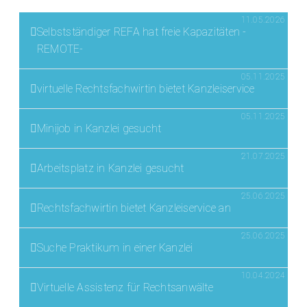
11.05.2026
Selbstständiger REFA hat freie Kapazitäten -
REMOTE-
05.11.2025
virtuelle Rechtsfachwirtin bietet Kanzleiservice
05.11.2025
Minijob in Kanzlei gesucht
21.07.2025
Arbeitsplatz in Kanzlei gesucht
25.06.2025
Rechtsfachwirtin bietet Kanzleiservice an
25.06.2025
Suche Praktikum in einer Kanzlei
10.04.2024
Virtuelle Assistenz für Rechtsanwälte