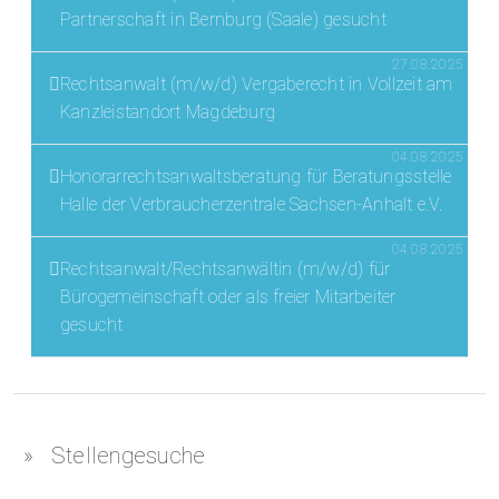
Partnerschaft in Bernburg (Saale) gesucht
27.08.2025
Rechtsanwalt (m/w/d) Vergaberecht in Vollzeit am
Kanzleistandort Magdeburg
04.08.2025
Honorarrechtsanwaltsberatung für Beratungsstelle
Halle der Verbraucherzentrale Sachsen-Anhalt e.V.
04.08.2025
Rechtsanwalt/Rechtsanwältin (m/w/d) für
Bürogemeinschaft oder als freier Mitarbeiter
gesucht
Stellengesuche