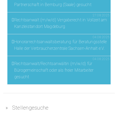
Partnerschaft in Bernburg (Saale) gesucht
27.08.2025
Rechtsanwalt (m/w/d) Vergaberecht in Vollzeit am
Kanzleistandort Magdeburg
04.08.2025
Honorarrechtsanwaltsberatung für Beratungsstelle
Halle der Verbraucherzentrale Sachsen-Anhalt e.V.
04.08.2025
Rechtsanwalt/Rechtsanwältin (m/w/d) für
Bürogemeinschaft oder als freier Mitarbeiter
gesucht
Stellengesuche