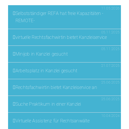
11.05.2026
Selbstständiger REFA hat freie Kapazitäten -
REMOTE-
05.11.2025
virtuelle Rechtsfachwirtin bietet Kanzleiservice
05.11.2025
Minijob in Kanzlei gesucht
21.07.2025
Arbeitsplatz in Kanzlei gesucht
25.06.2025
Rechtsfachwirtin bietet Kanzleiservice an
25.06.2025
Suche Praktikum in einer Kanzlei
10.04.2024
Virtuelle Assistenz für Rechtsanwälte