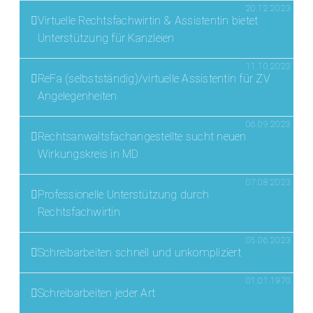
20.12.2023
Virtuelle Rechtsfachwirtin & Assistentin bietet
Unterstützung für Kanzleien
11.10.2023
ReFa (selbstständig)/virtuelle Assistentin für ZV
Angelegenheiten
06.09.2023
Rechtsanwaltsfachangestellte sucht neuen
Wirkungskreis in MD
07.08.2023
Professionelle Unterstützung durch
Rechtsfachwirtin
05.06.2023
Schreibarbeiten schnell und unkompliziert
01.01.1970
Schreibarbeiten jeder Art