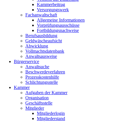
Kammerbeitrag
Versorgungswerk
Fachanwaltschaft
Allgemeine Informationen
Vorprüfungsausschüsse
Fortbildungsnachweise
Berufsausbildung
Geldwäscheaufsicht
Abwicklung
Vollmachtsdatenbank
Anwaltsausweise
Bürgerservice
Anwaltsuche
Beschwerdeverfahren
Prozesskostenhilfe
Schlichtungsstelle
Kammer
Aufgaben der Kammer
Organisation
Geschäftsstelle
Mitglieder
Mitgliederlogin
Mitgliederstand