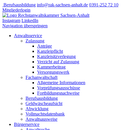
Berufsausbildung
info@rak-sachsen-anhalt.de
0391-252 72 10
Mitgliederlogin
Instagram
LinkedIn
Navigation überspringen
Anwaltsservice
Zulassung
Anträge
Kanzleipflicht
Kanzleisitzverlegung
Verzicht auf Zulassung
Kammerbeitrag
Versorgungswerk
Fachanwaltschaft
Allgemeine Informationen
Vorprüfungsausschüsse
Fortbildungsnachweise
Berufsausbildung
Geldwäscheaufsicht
Abwicklung
Vollmachtsdatenbank
Anwaltsausweise
Bürgerservice
Anwaltsuche