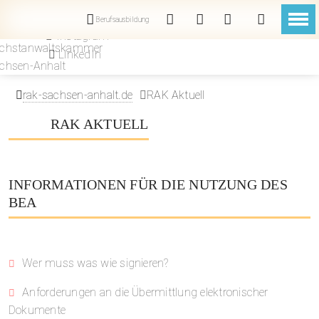
Fachanwaltschaft
Anwaltsservice
Bürgerservice
Zulassung
Mitglieder
Kammer
Berufsausbildung
Instagram
Zulassung
Anträge
Allgemeine Informationen
Anwaltsuche
Aufgaben der Kammer
Mitgliederlogin
LinkedIn
Fachanwaltschaft
Kanzleipflicht
Vorprüfungsausschüsse
Beschwerdeverfahren
Organisation
Mitgliederstand
rak-sachsen-anhalt.de
RAK Aktuell
RAK AKTUELL
Berufsausbildung
Kanzleisitzverlegung
Fortbildungsnachweise
Prozesskostenhilfe
Geschäftsstelle
Geldwäscheaufsicht
Verzicht auf Zulassung
Schlichtungsstelle
Mitglieder
INFORMATIONEN FÜR DIE NUTZUNG DES
Abwicklung
Kammerbeitrag
BEA
Vollmachtsdatenbank
Versorgungswerk
Wer muss was wie signieren?
Anwaltsausweise
Anforderungen an die Übermittlung elektronischer
Dokumente